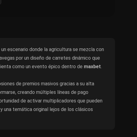
 un escenario donde la agricultura se mezcla con
 navegas por un diseño de carretes dinámico que
e sienta como un evento épico dentro de
maxbet
.
siones de premios masivos gracias a su alta
rmarse, creando múltiples líneas de pago
oportunidad de activar multiplicadores que pueden
 una temática original lejos de los clásicos