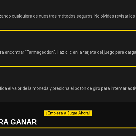
ilizando cualquiera de nuestros métodos seguros. No olvides revisar los
ra encontrar "Farmageddon". Haz clic en la tarjeta del juego para cargar
ica el valor de la moneda y presiona el botón de giro para intentar acti
¡Empieza a Jugar Ahora!
ARA GANAR