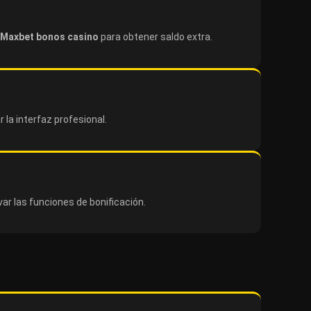
Maxbet bonos casino
para obtener saldo extra.
 la interfaz profesional.
var las funciones de bonificación.