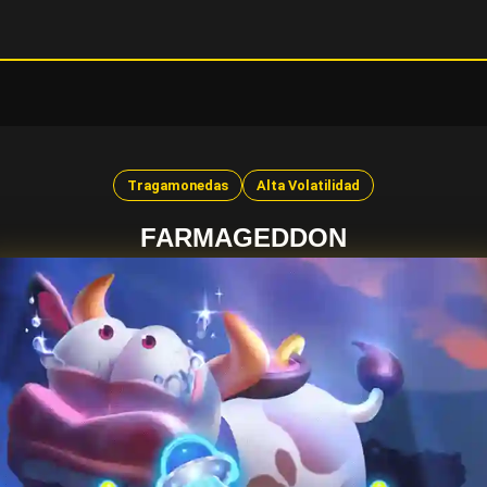
Tragamonedas
Alta Volatilidad
FARMAGEDDON