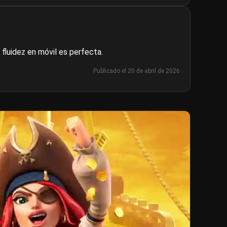
luidez en móvil es perfecta.
Publicado el 20 de abril de 2026