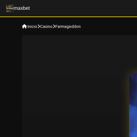
maxbet
Inicio
Casino
Farmageddon