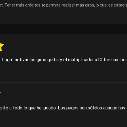
t. Tener más créditos te permite realizar más giros, lo cual es estad
ogré activar los giros gratis y el multiplicador x10 fue una lo
te a todo lo que he jugado. Los pagos son sólidos aunque hay qu