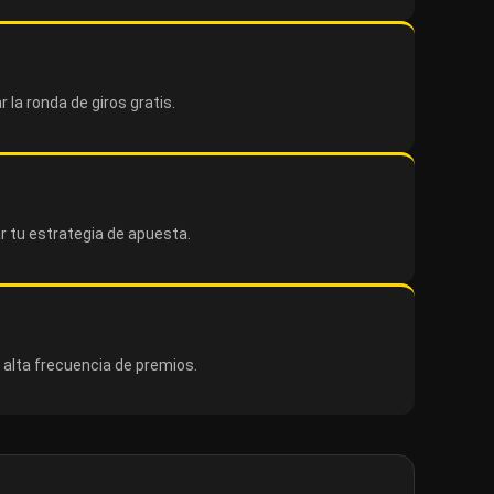
la ronda de giros gratis.
 tu estrategia de apuesta.
alta frecuencia de premios.