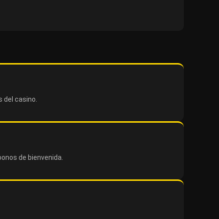
 del casino.
bonos de bienvenida.