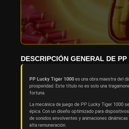
DESCRIPCIÓN GENERAL DE PP 
PP Lucky Tiger 1000
es una obra maestra del dis
prosperidad. Este título no es solo una tragamon
fortuna.
La mecánica de juego de PP Lucky Tiger 1000 se 
épica. Con un diseño optimizado para dispositivos
de sonidos envolventes y animaciones dinámicas 
alta remuneración.