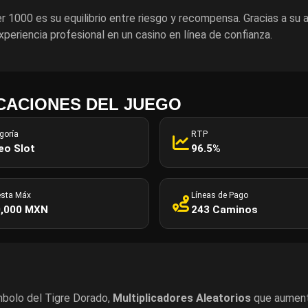
000 es su equilibrio entre riesgo y recompensa. Gracias a su alta
riencia profesional en un casino en línea de confianza.
ICACIONES DEL JUEGO
goría
RTP
eo Slot
96.5%
sta Máx
Líneas de Pago
,000 MXN
243 Caminos
mbolo del Tigre Dorado,
Multiplicadores Aleatorios
que aumenta