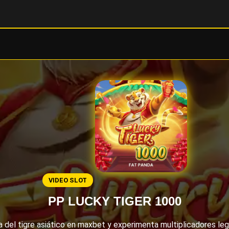
VIDEO SLOT
PP LUCKY TIGER 1000
 del tigre asiático en maxbet y experimenta multiplicadores leg