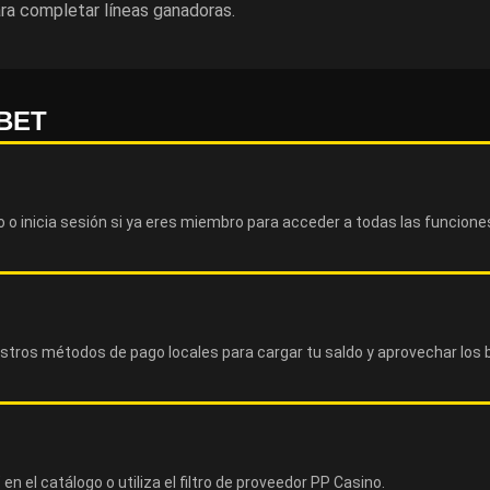
ara completar líneas ganadoras.
BET
o inicia sesión si ya eres miembro para acceder a todas las funciones
estros métodos de pago locales para cargar tu saldo y aprovechar los 
n el catálogo o utiliza el filtro de proveedor PP Casino.