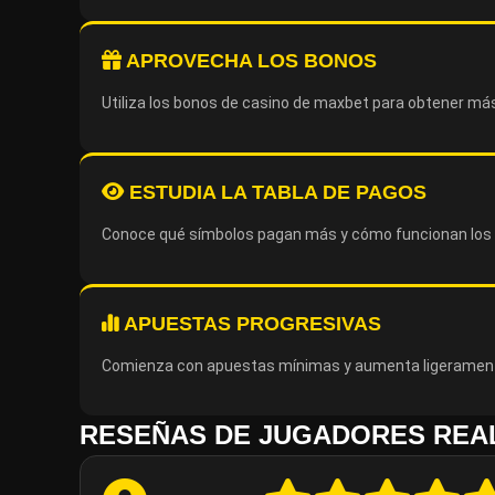
APROVECHA LOS BONOS
Utiliza los bonos de casino de maxbet para obtener más 
ESTUDIA LA TABLA DE PAGOS
Conoce qué símbolos pagan más y cómo funcionan los m
APUESTAS PROGRESIVAS
Comienza con apuestas mínimas y aumenta ligeramente 
RESEÑAS DE JUGADORES REA