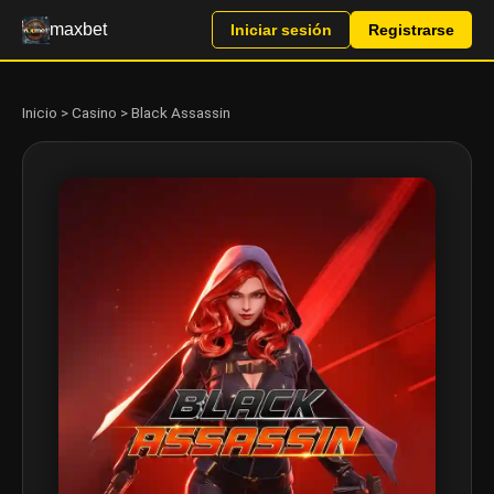
maxbet
Iniciar sesión
Registrarse
Inicio
>
Casino
>
Black Assassin