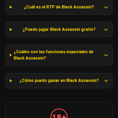
¿Cuál es el RTP de Black Assassin?
¿Puedo jugar Black Assassin gratis?
¿Cuáles son las funciones especiales de
Black Assassin?
¿Cómo puedo ganar en Black Assassin?
18+