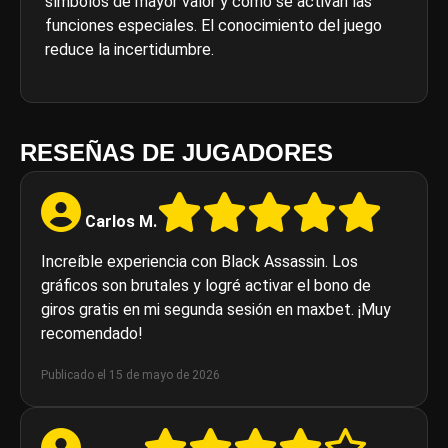
símbolos de mayor valor y cómo se activan las
funciones especiales. El conocimiento del juego
reduce la incertidumbre.
RESEÑAS DE JUGADORES
Carlos M.
Increíble experiencia con Black Assassin. Los
gráficos son brutales y logré activar el bono de
giros gratis en mi segunda sesión en maxbet. ¡Muy
recomendado!
Publicado el 15 de mayo de 2026